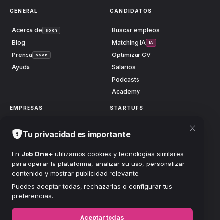
GENERAL
CANDIDATOS
Acerca de
Buscar empleos
soon
Blog
Matching IA
IA
Prensa
Optimizar CV
soon
Ayuda
Salarios
Podcasts
Academy
EMPRESAS
STARTUPS
Publicar vacante
Launch
soon
Tu privacidad es importante
Centro anuncios
Grow
soon
Buscar candidatos
Scale
soon
En
Job One+
utilizamos cookies y tecnologías similares
para operar la plataforma, analizar su uso, personalizar
Planes
Accionistas
soon
contenido y mostrar publicidad relevante.
FUNDACIÓN
Puedes aceptar todas, rechazarlas o configurar tus
preferencias.
Clínicas
soon
Salud Mental
soon
Aceptar todas