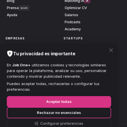
Blog
Matching IA
IA
Prensa
Optimizar CV
soon
Ayuda
Salarios
Podcasts
Academy
EMPRESAS
STARTUPS
Publicar vacante
Launch
soon
Tu privacidad es importante
Centro anuncios
Grow
soon
Buscar candidatos
Scale
soon
En
Job One+
utilizamos cookies y tecnologías similares
para operar la plataforma, analizar su uso, personalizar
Planes
Accionistas
soon
contenido y mostrar publicidad relevante.
FUNDACIÓN
Puedes aceptar todas, rechazarlas o configurar tus
preferencias.
Clínicas
soon
Salud Mental
soon
Aceptar todas
Mujeres
soon
Rechazar no esenciales
Donar
soon
Configurar preferencias