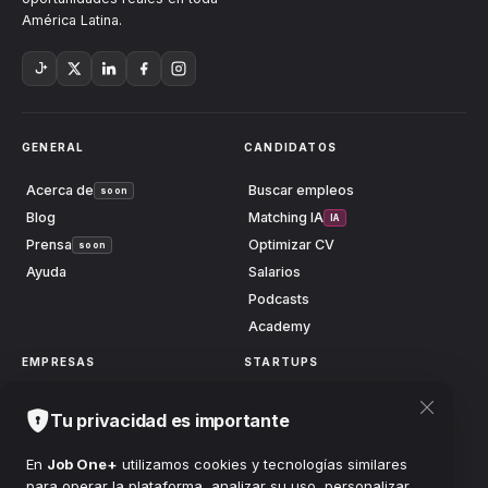
América Latina.
GENERAL
CANDIDATOS
Acerca de
Buscar empleos
soon
Blog
Matching IA
IA
Prensa
Optimizar CV
soon
Ayuda
Salarios
Podcasts
Academy
EMPRESAS
STARTUPS
Publicar vacante
Launch
soon
Tu privacidad es importante
Centro anuncios
Grow
soon
Buscar candidatos
Scale
soon
En
Job One+
utilizamos cookies y tecnologías similares
para operar la plataforma, analizar su uso, personalizar
Planes
Accionistas
soon