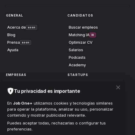
GENERAL
CANDIDATOS
Acerca de
Buscar empleos
soon
Blog
Matching IA
IA
Prensa
Optimizar CV
soon
Ayuda
Salarios
Podcasts
Academy
EMPRESAS
STARTUPS
Publicar vacante
Launch
soon
Tu privacidad es importante
Centro anuncios
Grow
soon
Buscar candidatos
Scale
soon
En
Job One+
utilizamos cookies y tecnologías similares
para operar la plataforma, analizar su uso, personalizar
Planes
Accionistas
soon
contenido y mostrar publicidad relevante.
FUNDACIÓN
Puedes aceptar todas, rechazarlas o configurar tus
preferencias.
Clínicas
soon