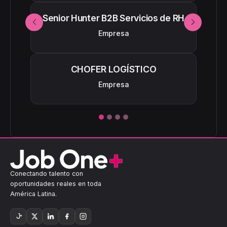
Senior Hunter B2B Servicios de RH
Anterior
Siguiente
Empresa
Ciu
Direc
CHOFER LOGÍSTICO
Empresa
Conectando talento con
oportunidades reales en toda
América Latina.