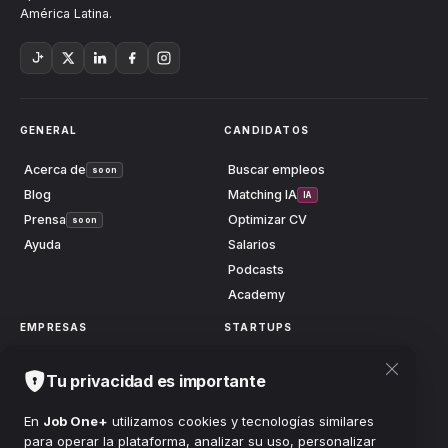
América Latina.
GENERAL
CANDIDATOS
Acerca de
Buscar empleos
soon
Blog
Matching IA
IA
Prensa
Optimizar CV
soon
Ayuda
Salarios
Podcasts
Academy
EMPRESAS
STARTUPS
Publicar vacante
Launch
soon
Tu privacidad es importante
Centro anuncios
Grow
soon
Buscar candidatos
Scale
soon
En
Job One+
utilizamos cookies y tecnologías similares
para operar la plataforma, analizar su uso, personalizar
Planes
Accionistas
soon